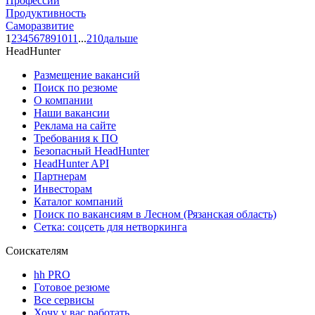
Профессии
Продуктивность
Саморазвитие
1
2
3
4
5
6
7
8
9
10
11
...
210
дальше
HeadHunter
Размещение вакансий
Поиск по резюме
О компании
Наши вакансии
Реклама на сайте
Требования к ПО
Безопасный HeadHunter
HeadHunter API
Партнерам
Инвесторам
Каталог компаний
Поиск по вакансиям в Лесном (Рязанская область)
Сетка: соцсеть для нетворкинга
Соискателям
hh PRO
Готовое резюме
Все сервисы
Хочу у вас работать