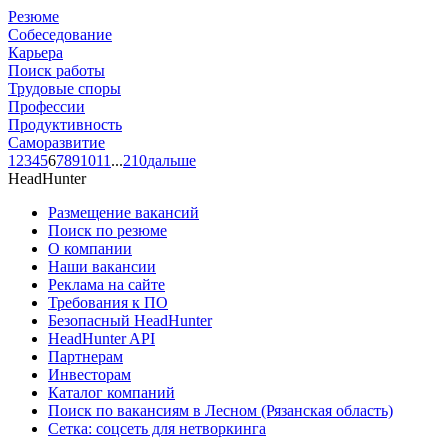
Резюме
Собеседование
Карьера
Поиск работы
Трудовые споры
Профессии
Продуктивность
Саморазвитие
1
2
3
4
5
6
7
8
9
10
11
...
210
дальше
HeadHunter
Размещение вакансий
Поиск по резюме
О компании
Наши вакансии
Реклама на сайте
Требования к ПО
Безопасный HeadHunter
HeadHunter API
Партнерам
Инвесторам
Каталог компаний
Поиск по вакансиям в Лесном (Рязанская область)
Сетка: соцсеть для нетворкинга