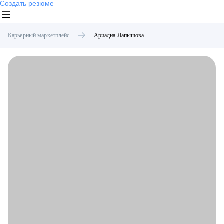
Создать резюме
Карьерный маркетплейс
Ариадна
Лапышова