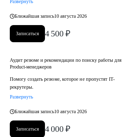
Развернуть
• рассказываю про особенности российского биг-теха и
специфику найма
Ближайшая запись
10 августа 2026
• помогаю усилить hard/soft-скиллы в профессии product-
менеджера и перейти со смежных областей
4 500
₽
Записаться
Кому могу помочь:
• Product-менеджерам
Аудит резюме и рекомендации по поиску работы для
• Начинающим специалистам в карьере Product Management
Product-менеджеров
Помогу создать резюме, которое не пропустят IT-
рекрутеры.
Развернуть
Ближайшая запись
10 августа 2026
4 000
₽
Записаться