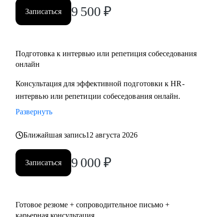
уровня по направлениям:
9 500
₽
Записаться
• IT
• ТОП - менеджерам и руководителям любых направлений
и предметных областей
Подготовка к интервью или репетиция собеседования
• digital
онлайн
• продажи
• HR
Консультация для эффективной подготовки к HR-
• маркетинг и PR
интервью или репетиции собеседования онлайн.
• медицина
Развернуть
• образование
• производство
Ближайшая запись
12 августа 2026
• ветераны СВО
Наша совместная работа приведёт вас к раскрытию ваших
9 000
₽
Записаться
сильных сторон как личности, так и профессионала.
Готовое резюме + сопроводительное письмо +
карьерная консультация