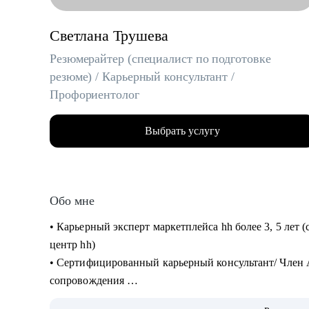
Светлана Трушева
Резюмерайтер (специалист по подготовке
резюме) / Карьерный консультант /
Профориентолог
Выбрать услугу
Обо мне
• Карьерный эксперт маркетплейса hh более 3, 5 лет (с лета 2022 года, изначально карьерный
центр hh)
• Cертифицированный карьерный консультант/ Член 
сопровождения
• Помогаю построить карьерный план и определиться