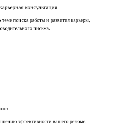
 как искать работу с нулевым опытом работы
карьерная консультация
на разные карьерные вопросы (подготовлю к
ов)
 теме поиска работы и развития карьеры,
оводительного письма.
серверные программисты,
неджеры по продукты, DevOps инженеры,
и так далее)
ции лекарственных средств, менеджеры по
 подразделений и т.д.)
нию
вышению эффективности вашего резюме.