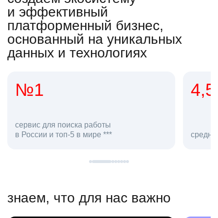
и эффективный
платформенный бизнес,
основанный на уникальных
данных и технологиях
4,5
20
сотруд
средняя оценка hh.ru как работодателя **
в hh.ru
знаем, что для нас важно