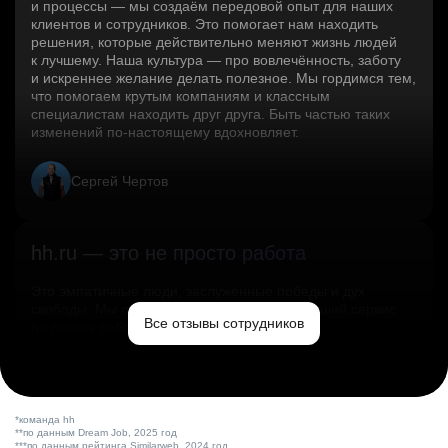
и процессы — мы создаём передовой опыт для наших
клиентов и сотрудников. Это помогает нам находить
решения, которые действительно меняют жизнь людей
к лучшему. Наша культура — про вовлечённость, заботу
и искреннее желание делать полезное. Мы гордимся тем,
что помогаем крутым компаниям и классным
специалистам находить друг друга. Быть частью таких
изменений по‑настоящему вдохновляет.
Сергей Чертов
hh.ru — это не просто работа
Это эмпатичные люди, заслуженные победы и дух
свободы. Мы помогаем миру и создаём лучший сервис
Все отзывы сотрудников
по поиску работы в стране.
Ольга Емельянова
*команда hh
**по данным Dream Job, 2025 год
***по данным рейтинга Similarweb, 2024 год