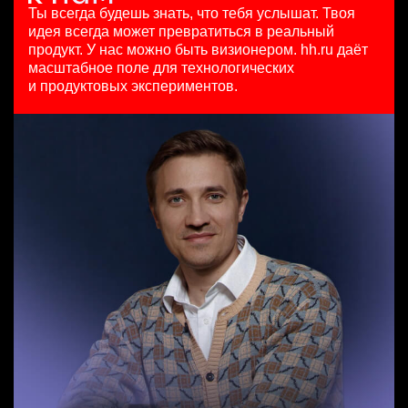
HeadHunter::Коммерческий департамент
HeadHunter::Департамент маркетинга
7200000 - 16800000 so'm
Ты всегда будешь знать, что тебя услышат.
Твоя
Data Scientist в Сетку
вчера
24 июл. 2026
Ташкент
идея всегда может превратиться в реальный
HeadHunter::Analytics/Data Science
150000 ₽
з/п не указана
продукт.
У нас можно быть визионером. hh.ru даёт
29 июл. 2026
Казань
Ташкент
масштабное поле для технологических
Специалист телемаркетинга
з/п не указана
и продуктовых экспериментов.
HeadHunter::Телефонные продажи
Москва
Key Account Manager (EdTech)
13 июл. 2026
HeadHunter::Коммерческий департамент
10000000 so'm
вчера
Ташкент
150000 ₽
Нижний Новгород