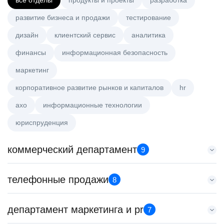
все отделы
продукты и проекты
разработка
развитие бизнеса и продажи
тестирование
дизайн
клиентский сервис
аналитика
финансы
информационная безопасность
маркетинг
корпоративное развитие рынков и капиталов
hr
axo
информационные технологии
юриспруденция
коммерческий департамент
9
Тренер по развитию компетенций продаж
телефонные продажи
8
HeadHunter::Коммерческий департамент
21 июл. 2026
Менеджер по продажам в сегменте среднего и крупного
департамент маркетинга и pr
з/п не указана
7
бизнеса
Санкт-Петербург