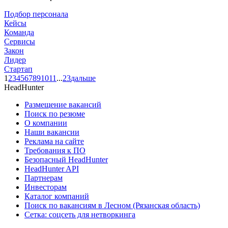
Подбор персонала
Кейсы
Команда
Сервисы
Закон
Лидер
Стартап
1
2
3
4
5
6
7
8
9
10
11
...
23
дальше
HeadHunter
Размещение вакансий
Поиск по резюме
О компании
Наши вакансии
Реклама на сайте
Требования к ПО
Безопасный HeadHunter
HeadHunter API
Партнерам
Инвесторам
Каталог компаний
Поиск по вакансиям в Лесном (Рязанская область)
Сетка: соцсеть для нетворкинга