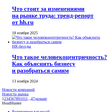
Что стоит за изменениями
на рынке труда: тренд-репорт
от hh.ru
18 ноября 2025
HR-беседы
Что такое человеко­центричность?
Как объяснить бизнесу
и разобраться самим
13 ноября 2024
Новости компаний
Новости рынка
1
2
3
4
5
6
7
8
9
10
11
...
47
дальше
HeadHunter
Размещение вакансий