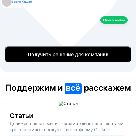
Борис Кашко
Юлия Изоитко
Александр Кулагин
Даниил Макаров
Екатерина Лазаренко
Юлия Изоитко
Получить решение для компании
Поддержим и
всё
расскажем
Статьи
Делимся новостями, историями клиентов и советами
про рекламные продукты и платформу Clickme