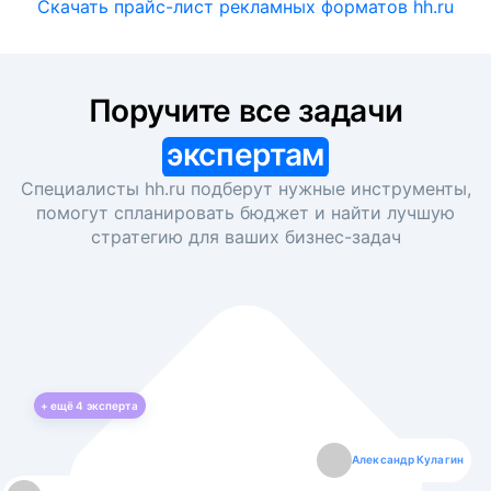
Скачать прайс-лист рекламных форматов hh.ru
Поручите все задачи
экспертам
Специалисты hh.ru подберут нужные инструменты,
помогут спланировать бюджет и найти лучшую
стратегию для ваших
бизнес-задач
+ ещё
4
эксперта
Екатерина Лазаренко
Александр Кулагин
Даниил Макаров
Борис Кашко
Юлия Изоитко