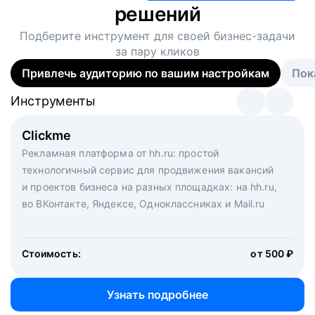
решений
Подберите инструмент для своей
бизнес-задачи
за пару кликов
Привлечь аудиторию по вашим настройкам
Пок
Инструменты
Инструменты
Инструменты
Виртуальный рекрутер
Clickme
Вакансия дня
Массовый подбор под ключ. Решите, сколько
Рекламная платформа от hh.ru: простой
Рекламный формат для вакансий на главной странице
кандидатов и когда вам нужно, и за дело возьмутся
технологичный сервис для продвижения вакансий
hh.ru. Увеличивает количество откликов
маркетологи, рекрутеры и проектные менеджеры
и проектов бизнеса на разных площадках: на hh.ru,
hh.ru с целым набором digital-инструментов
во ВКонтакте, Яндексе, Одноклассниках и Mail.ru
Стоимость:
от 200 000 ₽
Узнать подробнее
Стоимость:
от 500 ₽
Узнать подробнее
Узнать подробнее