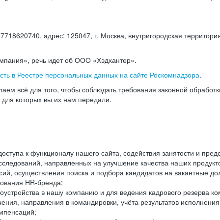
18620740, адрес: 125047, г. Москва, внутригородская территория
омпания», речь идет об ООО «Хэдхантер».
есть в Реестре персональных данных на сайте Роскомнадзора
.
аем всё для того, чтобы соблюдать требования законной обработ
, для которых вы их нам передали.
ступа к функционалу нашего сайта, содействия занятости и пред
следований, направленных на улучшение качества наших продуктов
ий, осуществления поиска и подбора кандидатов на вакантные дол
ования HR-бренда;
оустройства в нашу компанию и для ведения кадрового резерва ко
чения, направления в командировки, учёта результатов исполнени
омпенсаций;