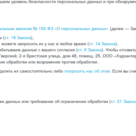
аем уровень безопасности персональных данных и при обнаружени
альным законом №
152-ФЗ
«О персональных данных»
(далее — Зак
м (
ст. 18 Закона
),
можете запросить их у нас в любое время (
ст. 14 Закона
),
абатываем данные с вашего согласия (
ст. 9 Закона
). Чтобы отозват
верской, 2-я Брестская улица, дом 48, помещ. 25, ООО «Хэдханте
ние обработки или возражение против обработки.
далить их самостоятельно либо
попросить нас об этом
. Если вы сч
ки данных или требование об ограничении обработки (
ст. 21 Закон