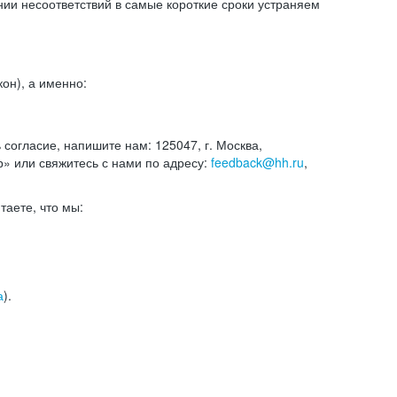
и несоответствий в самые короткие сроки устраняем
он), а именно:
ь согласие, напишите нам: 125047, г. Москва,
р» или свяжитесь с нами по адресу:
feedback@hh.ru
,
итаете, что мы:
а
).