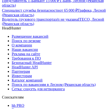
Представитель Т-Банка
от
15 000
₽
Т-Банк, Лесной (Рязанская
область)
Специалист службы безопасности
от
65 000
₽
Графика, Лесной
(Рязанская область)
Водитель грузового транспорта
з/п не указана
ITECO, Лесной
(Рязанская область)
HeadHunter
Размещение вакансий
Поиск по резюме
О компании
Наши вакансии
Реклама на сайте
Требования к ПО
Безопасный HeadHunter
HeadHunter API
Партнерам
Инвесторам
Каталог компаний
Поиск по вакансиям в Лесном (Рязанская область)
Сетка: соцсеть для нетворкинга
Соискателям
hh PRO