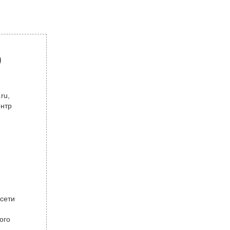
р
ru,
ентр
 сети
ого