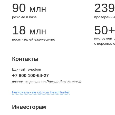
90
239
млн
резюме в базе
проверенны
18
50
млн
инструменто
посетителей ежемесячно
с персонал
Контакты
Единый телефон
+7 800 100-64-27
звонок из регионов России бесплатный
Региональные офисы HeadHunter
Москва
Инвесторам
внутригородская территория