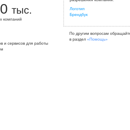
0
тыс.
Логотип
Брендбук
х компаний
+
По другим вопросам обращайт
в раздел
«Помощь»
в и сервисов для работы
ом
Санкт-Петербург
Я
ул. Жуковского, д. 19, особняк
ул