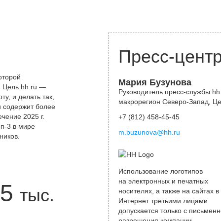
Пресс-цент
оторой
Мария Бузунова
 Цель hh.ru —
Руководитель пресс-службы hh.
у, и делать так,
макрорегион Северо-Запад, Ц
и содержит более
чение 2025 г.
+7 (812) 458-45-45
оп-3 в мире
m.buzunova@hh.ru
ников.
Использование логотипов
на электронных и печатных
5
тыс.
носителях, а также на сайтах в
Интернет третьими лицами
допускается только с письменн
разрешения компании.