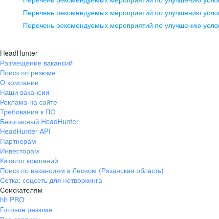
pr@ural.hh.ru
Перечень рекомендуемых мероприятий по улучшению услов
Перечень рекомендуемых мероприятий по улучшению усло
Новосибирск
ул. Большевистская, д. 35,
HeadHunter
помещение 21
Размещение вакансий
Поиск по резюме
+7 383 207-94-64
О компании
pr@nsk.hh.ru
Наши вакансии
Реклама на сайте
Требования к ПО
Безопасный HeadHunter
HeadHunter API
Партнерам
Инвесторам
Каталог компаний
Поиск по вакансиям в Лесном (Рязанская область)
Сетка: соцсеть для нетворкинга
Соискателям
hh PRO
Готовое резюме